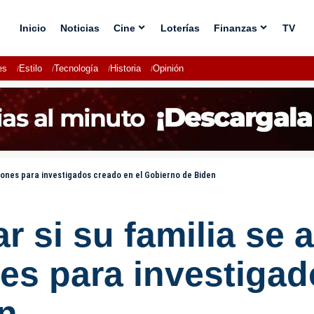
Inicio
Noticias
Cine
Loterías
Finanzas
TV
es
Estilo
Tecnología
Historia
Opinión
iones para investigados creado en el Gobierno de Biden
r si su familia se 
s para investigado
n