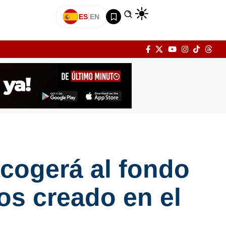
ES
|
EN
acogerá al fondo
s creado en el