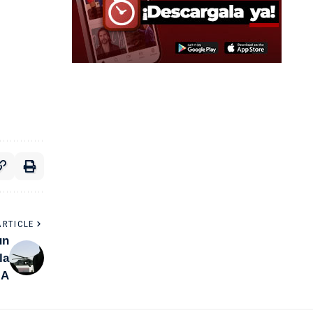
ARTICLE
un
la
IA