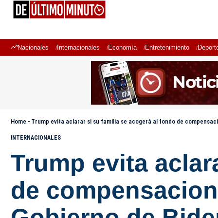
Nacionales
Internacionales
Economía
Entretenimiento
Deport
Home
-
Trump evita aclarar si su familia se acogerá al fondo de compensac
INTERNACIONALES
Trump evita aclara
de compensacione
Gobierno de Bide