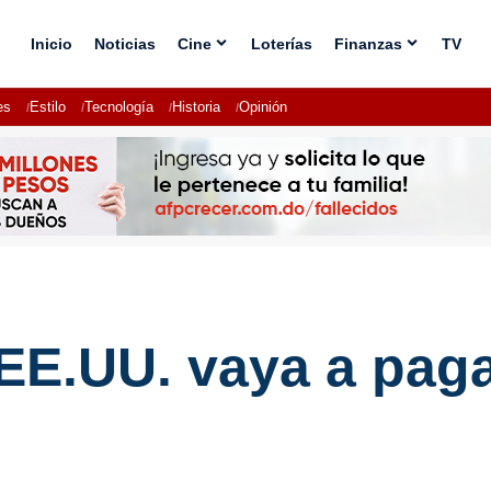
Inicio
Noticias
Cine
Loterías
Finanzas
TV
es
Estilo
Tecnología
Historia
Opinión
EE.UU. vaya a paga