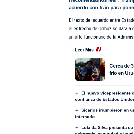
Recomendamos leer:
Trump
acuerdo con Irán para poner
El texto del acuerdo entre Estado
el estrecho de Ormuz se dará a c
un alto funcionario de la Admini
Leer Más
Cerca de 3
frío en Ur
El nuevo vicepresidente d
confianza de Estados Unido
Sicarios irrumpieron en u
internado
Lula da Silva presenta su
soberanía, seguridad e igua