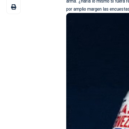
arma. ¿Haría lo mismo si fuera re
por amplio margen las encuestas