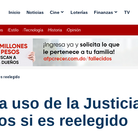
Inicio
Noticias
Cine
Loterías
Finanzas
TV
es
Estilo
Tecnología
Historia
Opinión
es reelegido
 uso de la Justici
os si es reelegido