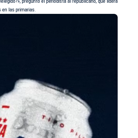
elegido?», preguntó el periodista al republicano, que lidera
 en las primarias.