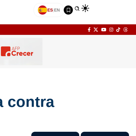
ES
|
EN
a contra