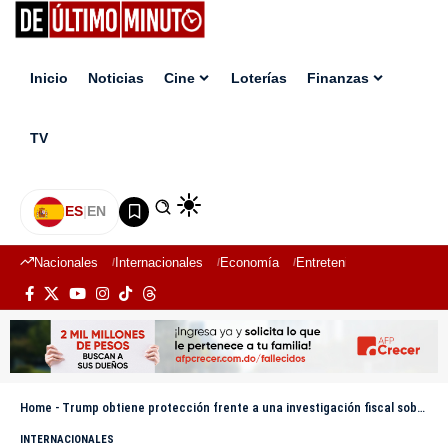
Inicio
Noticias
Cine
Loterías
Finanzas
TV
ES
|
EN
Nacionales
Internacionales
Economía
Entretenimiento
Deport
Home
-
Trump obtiene protección frente a una investigación fiscal sobre su familia y empresas
INTERNACIONALES