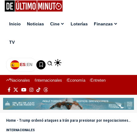
Inicio
Noticias
Cine
Loterías
Finanzas
TV
ES
|
EN
Nacionales
Internacionales
Economía
Entretenimiento
Deport
Home
-
Trump ordenó ataques a Irán para presionar por negociaciones sobre Ormuz y el programa nuclear
INTERNACIONALES