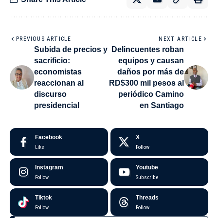
PREVIOUS ARTICLE
NEXT ARTICLE
Subida de precios y
Delincuentes roban
sacrificio:
equipos y causan
economistas
daños por más de
reaccionan al
RD$300 mil pesos al
discurso
periódico Camino
presidencial
en Santiago
Facebook
X
Like
Follow
Instagram
Youtube
Follow
Subscribe
Tiktok
Threads
Follow
Follow