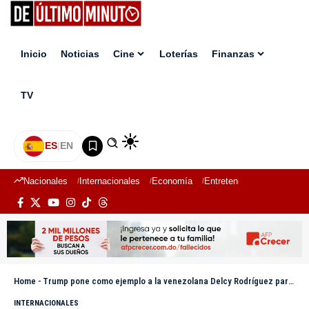
Inicio
Noticias
Cine
Loterías
Finanzas
TV
ES
|
EN
Nacionales
Internacionales
Economía
Entretenimiento
Deport
Home
-
Trump pone como ejemplo a la venezolana Delcy Rodríguez para el futuro líder de Irán
INTERNACIONALES