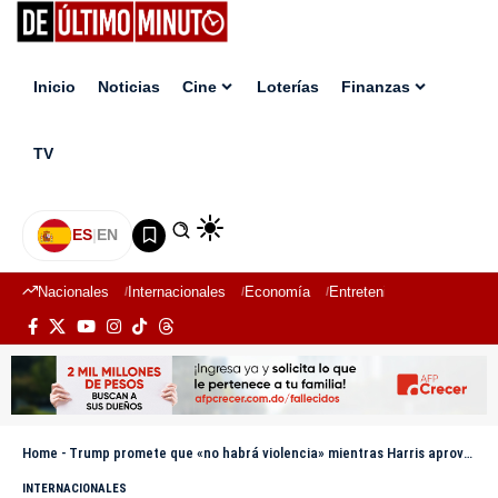
Inicio
Noticias
Cine
Loterías
Finanzas
TV
ES
|
EN
Nacionales
Internacionales
Economía
Entretenimiento
Deport
Home
-
Trump promete que «no habrá violencia» mientras Harris aprovecha para hablar con votantes
INTERNACIONALES