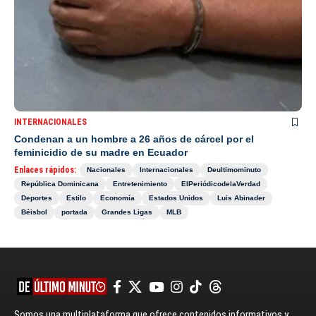
INTERNACIONALES
Condenan a un hombre a 26 años de cárcel por el
feminicidio de su madre en Ecuador
Enlaces rápidos:
Nacionales
Internacionales
Deultimominuto
República Dominicana
Entretenimiento
ElPeriódicodelaVerdad
Deportes
Estilo
Economía
Estados Unidos
Luis Abinader
Béisbol
portada
Grandes Ligas
MLB
Somos una multiplataforma que ofrece contenidos informativos y