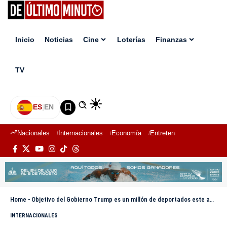
Inicio
Noticias
Cine
Loterías
Finanzas
TV
ES
|
EN
Nacionales
Internacionales
Economía
Entretenimiento
Deport
Home
-
Objetivo del Gobierno Trump es un millón de deportados este año, según The Washington Post
INTERNACIONALES