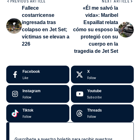
PREVIOUS ARTICLE
NEXT ARTICLE
Fallece
«Él me salvó la
costarricense
vida»: Maribel
ingresada tras
Espaillat relata
colapso en Jet Set;
cómo su esposo la
víctimas se elevan a
protegió con su
226
cuerpo en la
tragedia de Jet Set
Facebook
X
Like
Follow
Instagram
Youtube
Follow
Subscribe
Tiktok
Threads
Follow
Follow
¡Suscríbete a nuestro boletín para recibir nuestros