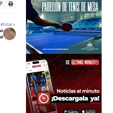
ARTICLE
an
al