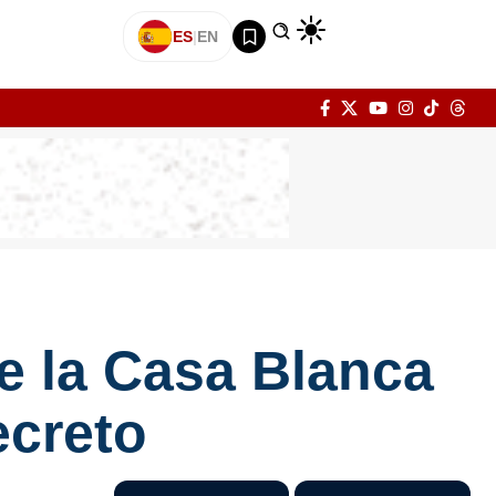
ES
|
EN
de la Casa Blanca
ecreto