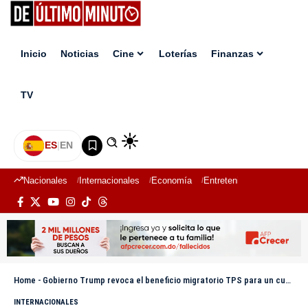
Inicio
Noticias
Cine
Loterías
Finanzas
TV
ES
|
EN
Nacionales
Internacionales
Economía
Entretenimiento
Deport
Home
-
Gobierno Trump revoca el beneficio migratorio TPS para un cuarto de millón de venezolanos
INTERNACIONALES