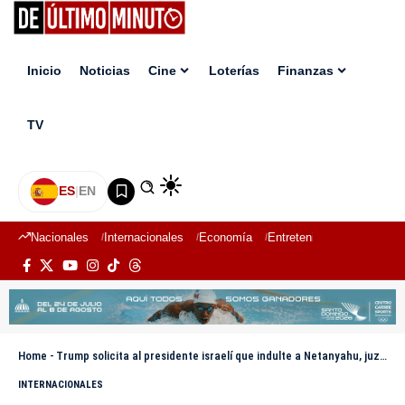
Inicio
Noticias
Cine
Loterías
Finanzas
TV
ES
|
EN
Nacionales
Internacionales
Economía
Entretenimiento
Deport
Home
-
Trump solicita al presidente israelí que indulte a Netanyahu, juzgado por corrupción
INTERNACIONALES