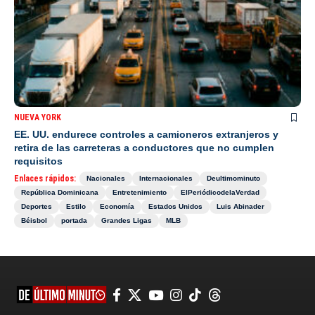
NUEVA YORK
EE. UU. endurece controles a camioneros extranjeros y
retira de las carreteras a conductores que no cumplen
requisitos
Enlaces rápidos:
Nacionales
Internacionales
Deultimominuto
República Dominicana
Entretenimiento
ElPeriódicodelaVerdad
Deportes
Estilo
Economía
Estados Unidos
Luis Abinader
Béisbol
portada
Grandes Ligas
MLB