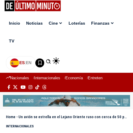
Inicio
Noticias
Cine
Loterías
Finanzas
TV
ES
|
EN
Nacionales
Internacionales
Economía
Entretenimiento
Deport
Home
-
Un avión se estrella en el Lejano Oriente ruso con cerca de 50 personas a bordo
INTERNACIONALES