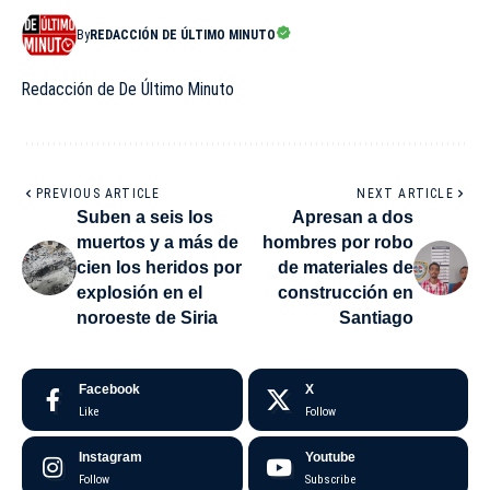
By
REDACCIÓN DE ÚLTIMO MINUTO
Redacción de De Último Minuto
PREVIOUS ARTICLE
NEXT ARTICLE
Suben a seis los
Apresan a dos
muertos y a más de
hombres por robo
cien los heridos por
de materiales de
explosión en el
construcción en
noroeste de Siria
Santiago
Facebook
X
Like
Follow
Instagram
Youtube
Follow
Subscribe