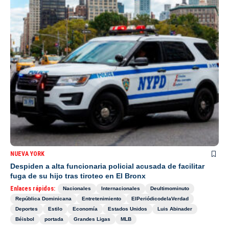
NUEVA YORK
Despiden a alta funcionaria policial acusada de facilitar
fuga de su hijo tras tiroteo en El Bronx
Enlaces rápidos:
Nacionales
Internacionales
Deultimominuto
República Dominicana
Entretenimiento
ElPeriódicodelaVerdad
Deportes
Estilo
Economía
Estados Unidos
Luis Abinader
Béisbol
portada
Grandes Ligas
MLB