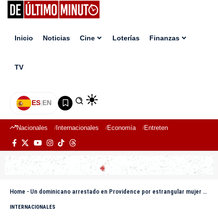
Inicio
Noticias
Cine
Loterías
Finanzas
TV
ES
|
EN
Nacionales
Internacionales
Economía
Entretenimiento
Deport
Home
-
Un dominicano arrestado en Providence por estrangular mujer y herir bebé de un mes
INTERNACIONALES