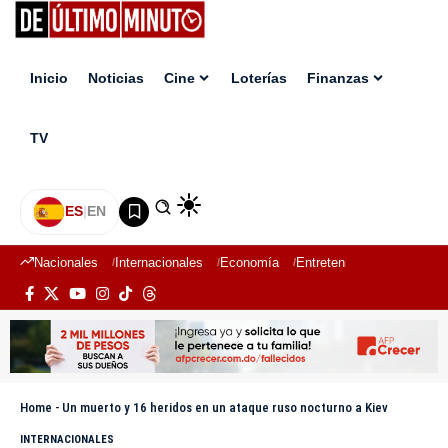
Inicio
Noticias
Cine
Loterías
Finanzas
TV
ES
|
EN
Nacionales
Internacionales
Economía
Entretenimiento
Deport
Home
-
Un muerto y 16 heridos en un ataque ruso nocturno a Kiev
INTERNACIONALES