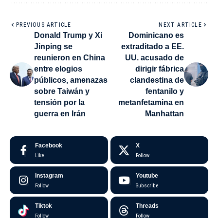
PREVIOUS ARTICLE
NEXT ARTICLE
Donald Trump y Xi
Dominicano es
Jinping se
extraditado a EE.
reunieron en China
UU. acusado de
entre elogios
dirigir fábrica
públicos, amenazas
clandestina de
sobre Taiwán y
fentanilo y
tensión por la
metanfetamina en
guerra en Irán
Manhattan
Facebook
X
Like
Follow
Instagram
Youtube
Follow
Subscribe
Tiktok
Threads
Follow
Follow