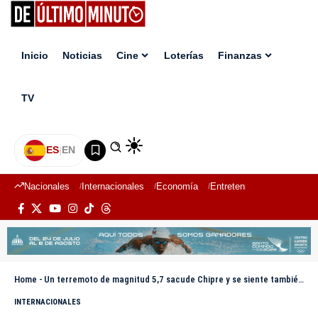
Inicio
Noticias
Cine
Loterías
Finanzas
TV
ES
|
EN
Nacionales
Internacionales
Economía
Entretenimiento
Deport
Home
-
Un terremoto de magnitud 5,7 sacude Chipre y se siente también en Líbano e Israel
INTERNACIONALES