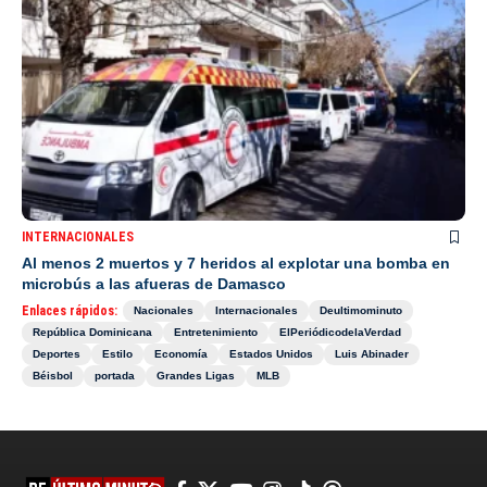
INTERNACIONALES
Al menos 2 muertos y 7 heridos al explotar una bomba en
microbús a las afueras de Damasco
Enlaces rápidos:
Nacionales
Internacionales
Deultimominuto
República Dominicana
Entretenimiento
ElPeriódicodelaVerdad
Deportes
Estilo
Economía
Estados Unidos
Luis Abinader
Béisbol
portada
Grandes Ligas
MLB