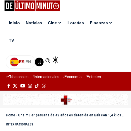
Inicio
Noticias
Cine
Loterías
Finanzas
TV
ES
|
EN
Nacionales
Internacionales
Economía
Entretenimiento
Deport
Home
-
Una mujer peruana de 42 años es detenida en Bali con 1,4 kilos de cocaína
INTERNACIONALES