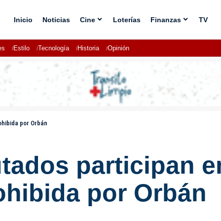
Inicio
Noticias
Cine
Loterías
Finanzas
TV
es
Estilo
Tecnología
Historia
Opinión
ohibida por Orbán
tados participan e
ohibida por Orbán