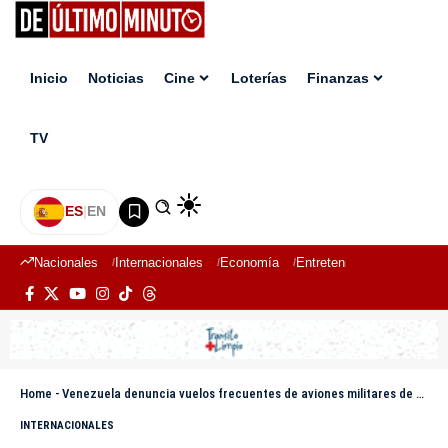
Inicio
Noticias
Cine
Loterías
Finanzas
TV
ES
|
EN
Nacionales
Internacionales
Economía
Entretenimiento
Deport
Home
-
Venezuela denuncia vuelos frecuentes de aviones militares de EE.UU. cerca de sus costas en plena tensión en el Caribe
INTERNACIONALES