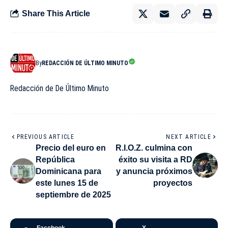
Share This Article
By
REDACCIÓN DE ÚLTIMO MINUTO
Redacción de De Último Minuto
PREVIOUS ARTICLE
NEXT ARTICLE
Precio del euro en
R.I.O.Z. culmina con
República
éxito su visita a RD
Dominicana para
y anuncia próximos
este lunes 15 de
proyectos
septiembre de 2025
Facebook
X