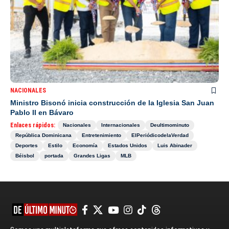
NACIONALES
Ministro Bisonó inicia construcción de la Iglesia San Juan
Pablo II en Bávaro
Enlaces rápidos:
Nacionales
Internacionales
Deultimominuto
República Dominicana
Entretenimiento
ElPeriódicodelaVerdad
Deportes
Estilo
Economía
Estados Unidos
Luis Abinader
Béisbol
portada
Grandes Ligas
MLB