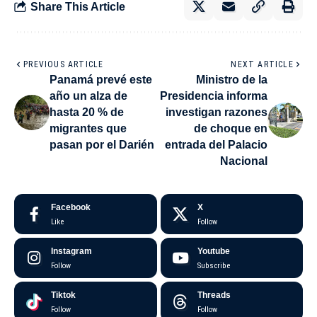
Share This Article
PREVIOUS ARTICLE
NEXT ARTICLE
Panamá prevé este
Ministro de la
año un alza de
Presidencia informa
hasta 20 % de
investigan razones
migrantes que
de choque en
pasan por el Darién
entrada del Palacio
Nacional
Facebook
X
Like
Follow
Instagram
Youtube
Follow
Subscribe
Tiktok
Threads
Follow
Follow