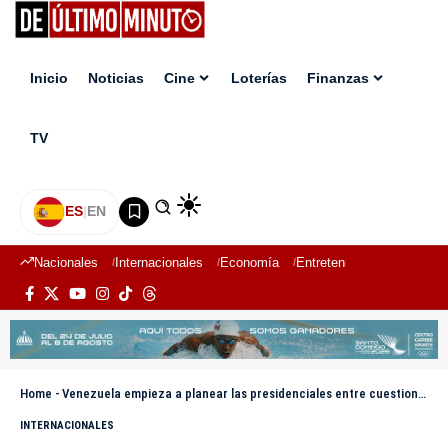
Inicio
Noticias
Cine
Loterías
Finanzas
TV
ES
|
EN
Nacionales
Internacionales
Economía
Entretenimiento
Deport
Home
-
Venezuela empieza a planear las presidenciales entre cuestionamientos de la oposición
INTERNACIONALES