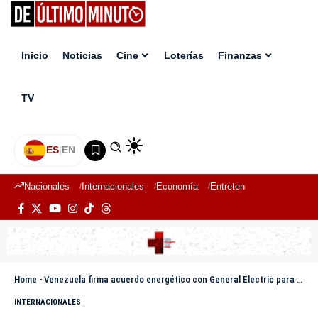
Inicio
Noticias
Cine
Loterías
Finanzas
TV
ES
|
EN
Nacionales
Internacionales
Economía
Entretenimiento
Deport
Home
-
Venezuela firma acuerdo energético con General Electric para recuperar su sistema eléctrico
INTERNACIONALES