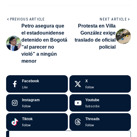
PREVIOUS ARTICLE
NEXT ARTICLE
Petro asegura que
Protesta en Villa
el estadounidense
González exige
detenido en Bogotá
traslado de oficial
“al parecer no
policial
violó” a ningún
menor
Facebook
X
Like
Follow
Instagram
Youtube
Follow
Subscribe
Tiktok
Threads
Follow
Follow