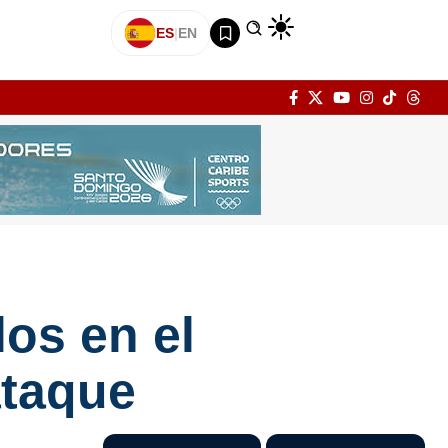
ES
|
EN
os en el
ataque