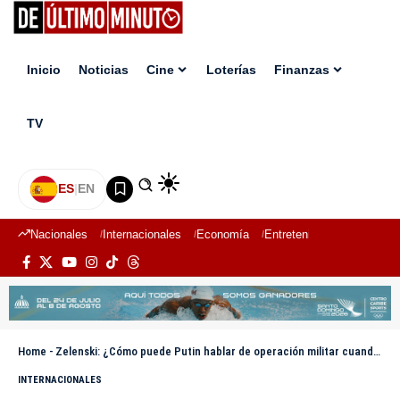
Inicio
Noticias
Cine
Loterías
Finanzas
TV
ES
|
EN
Nacionales
Internacionales
Economía
Entretenimiento
Deport
Home
-
Zelenski: ¿Cómo puede Putin hablar de operación militar cuando mueren niños?
INTERNACIONALES