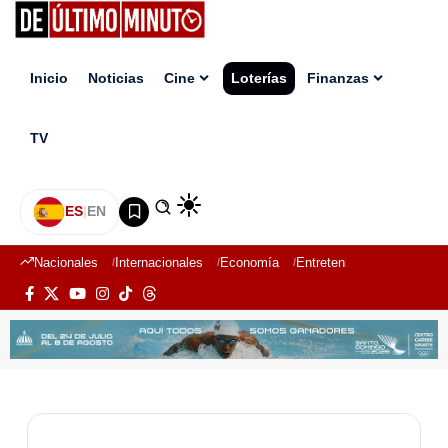
Inicio
Noticias
Cine
Loterías
Finanzas
TV
ES
|
EN
Nacionales
Internacionales
Economía
Entretenimiento
Deport