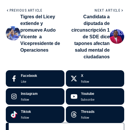
PREVIOUS ARTICLE
NEXT ARTICLE
Tigres del Licey
Candidata a
extiende y
diputada de
promueve Audo
circunscripción 1
Vicente a
de SDE dice
Vicepresidente de
tapones afectan
Operaciones
salud mental de
ciudadanos
Facebook
X
Like
Follow
Instagram
Youtube
Follow
Subscribe
Tiktok
Threads
Follow
Follow