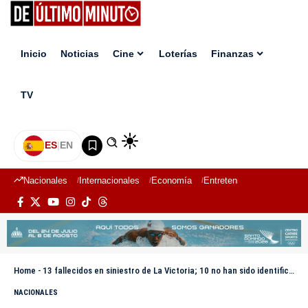
Inicio
Noticias
Cine
Loterías
Finanzas
TV
ES
|
EN
Nacionales
Internacionales
Economía
Entretenimiento
Deport
Home
-
13 fallecidos en siniestro de La Victoria; 10 no han sido identificados
NACIONALES