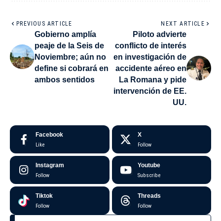
PREVIOUS ARTICLE
NEXT ARTICLE
Gobierno amplía
Piloto advierte
peaje de la Seis de
conflicto de interés
Noviembre; aún no
en investigación de
define si cobrará en
accidente aéreo en
ambos sentidos
La Romana y pide
intervención de EE.
UU.
Facebook
X
Like
Follow
Instagram
Youtube
Follow
Subscribe
Tiktok
Threads
Follow
Follow