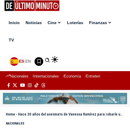
Inicio
Noticias
Cine
Loterías
Finanzas
TV
ES
|
EN
Nacionales
Internacionales
Economía
Entretenimiento
Deport
Home
-
Hace 20 años del asesinato de Vanessa Ramírez para robarle un celular en Santiago
NACIONALES