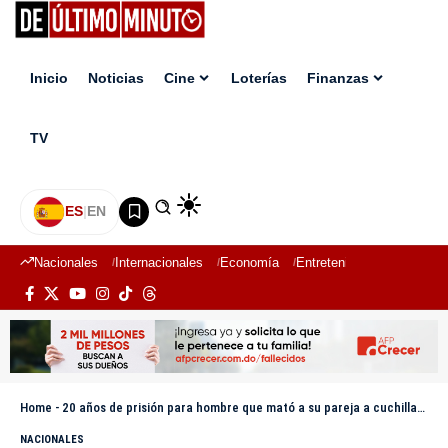
Inicio
Noticias
Cine
Loterías
Finanzas
TV
ES
|
EN
Nacionales
Internacionales
Economía
Entretenimiento
Deport
Home
-
20 años de prisión para hombre que mató a su pareja a cuchilladas en La Vega
NACIONALES