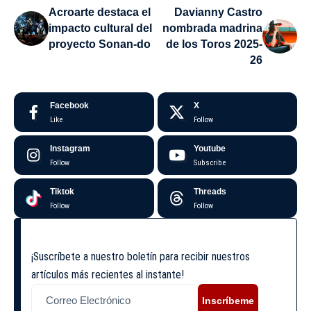
Acroarte destaca el
Davianny Castro
impacto cultural del
nombrada madrina
proyecto Sonan-do
de los Toros 2025-
26
Facebook
X
Like
Follow
Instagram
Youtube
Follow
Subscribe
Tiktok
Threads
Follow
Follow
¡Suscríbete a nuestro boletín para recibir nuestros
artículos más recientes al instante!
Inscríbeme