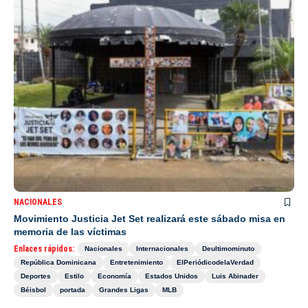
NACIONALES
Movimiento Justicia Jet Set realizará este sábado misa en
memoria de las víctimas
Enlaces rápidos:
Nacionales
Internacionales
Deultimominuto
República Dominicana
Entretenimiento
ElPeriódicodelaVerdad
Deportes
Estilo
Economía
Estados Unidos
Luis Abinader
Béisbol
portada
Grandes Ligas
MLB