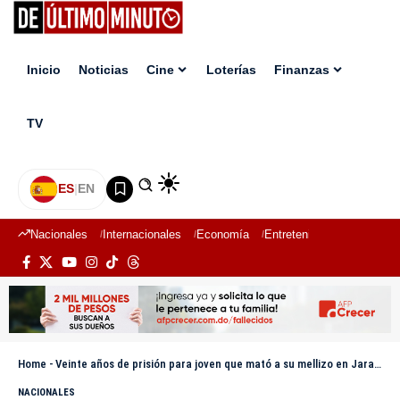
Inicio
Noticias
Cine
Loterías
Finanzas
TV
ES
|
EN
Nacionales
Internacionales
Economía
Entretenimiento
Deport
Home
-
Veinte años de prisión para joven que mató a su mellizo en Jarabacoa
NACIONALES