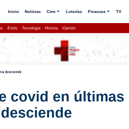
Inicio
Noticias
Cine
Loterías
Finanzas
TV
es
Estilo
Tecnología
Historia
Opinión
aria desciende
 covid en últimas 
a desciende