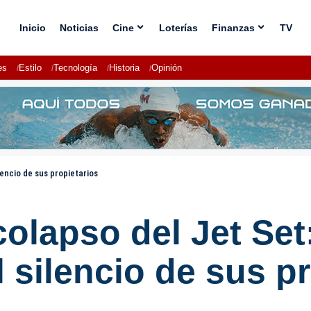
Inicio
Noticias
Cine
Loterías
Finanzas
TV
es
Estilo
Tecnología
Historia
Opinión
lencio de sus propietarios
olapso del Jet Set:
l silencio de sus p