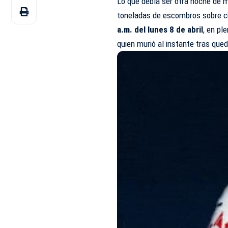
Lo que debía ser otra noche de mú
toneladas de escombros sobre ci
a.m. del lunes 8 de abril
, en p
quien murió al instante tras que