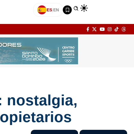
ES
|
EN
 nostalgia,
ropietarios