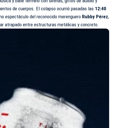
sica y baile terminó con sirenas, gritos de auxilio y
entos de cuerpos. El colapso ocurrió pasadas las
12:40
leno espectáculo del reconocido merenguero
Rubby Pérez
,
dar atrapado entre estructuras metálicas y concreto.