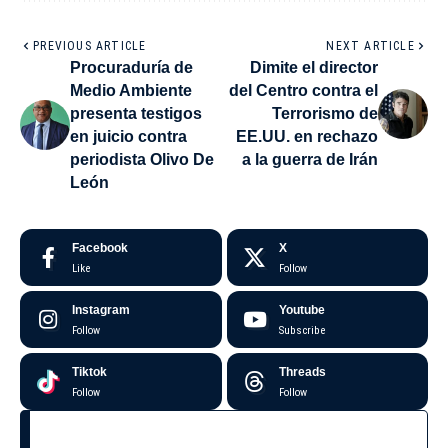
PREVIOUS ARTICLE
NEXT ARTICLE
Procuraduría de
Dimite el director
Medio Ambiente
del Centro contra el
presenta testigos
Terrorismo de
en juicio contra
EE.UU. en rechazo
periodista Olivo De
a la guerra de Irán
León
Facebook
X
Like
Follow
Instagram
Youtube
Follow
Subscribe
Tiktok
Threads
Follow
Follow