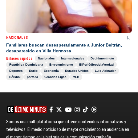
NACIONALES
Familiares buscan desesperadamente a Junior Beltrán,
desaparecido en Villa Hermosa
Enlaces rápidos:
Nacionales
Internacionales
Deultimominuto
República Dominicana
Entretenimiento
ElPeriódicodelaVerdad
Deportes
Estilo
Economía
Estados Unidos
Luis Abinader
Béisbol
portada
Grandes Ligas
MLB
Somos una multiplataforma que ofrece contenidos informativos y
televisivos. El medio noticioso de mayor crecimiento en audiencia en
el menor tiempo en la historia de la comunicación caribeña.