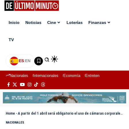
Inicio
Noticias
Cine
Loterías
Finanzas
TV
ES
|
EN
Nacionales
Internacionales
Economía
Entretenimiento
Deport
Home
-
A partir del 1 abril será obligatorio el uso de cámaras corporales en allanamientos, afirma Yeni Berenice
NACIONALES