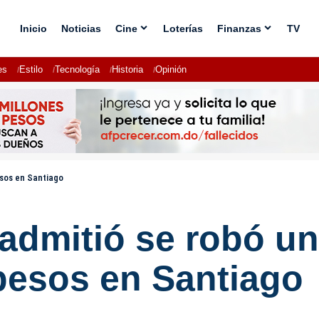
Inicio
Noticias
Cine
Loterías
Finanzas
TV
es
Estilo
Tecnología
Historia
Opinión
esos en Santiago
admitió se robó una
pesos en Santiago