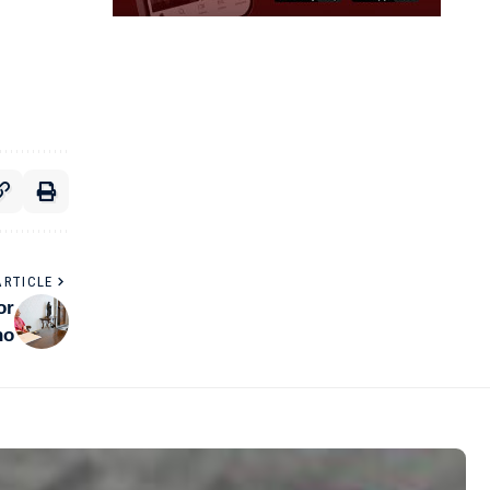
ARTICLE
or
no