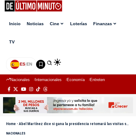
Inicio
Noticias
Cine
Loterías
Finanzas
TV
ES
|
EN
Nacionales
Internacionales
Economía
Entretenimiento
Deport
Home
-
Abel Martínez dice si gana la presidencia retomará las visitas sorpresas de Danilo Medina
NACIONALES