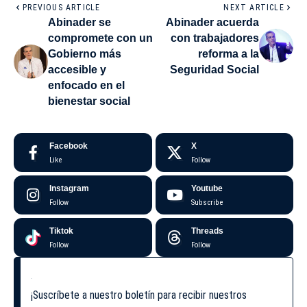
PREVIOUS ARTICLE
NEXT ARTICLE
Abinader se
Abinader acuerda
compromete con un
con trabajadores
Gobierno más
reforma a la
accesible y
Seguridad Social
enfocado en el
bienestar social
Facebook
X
Like
Follow
Instagram
Youtube
Follow
Subscribe
Tiktok
Threads
Follow
Follow
¡Suscríbete a nuestro boletín para recibir nuestros