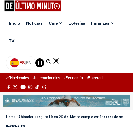
Inicio
Noticias
Cine
Loterías
Finanzas
TV
ES
|
EN
Nacionales
Internacionales
Economía
Entretenimiento
Deport
Home
-
Abinader asegura Línea 2C del Metro cumple estándares de seguridad y está lista para iniciar operaciones
NACIONALES