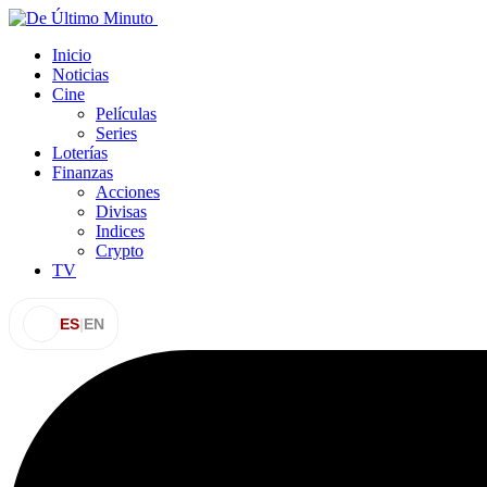
Inicio
Noticias
Cine
Películas
Series
Loterías
Finanzas
Acciones
Divisas
Indices
Crypto
TV
ES
|
EN