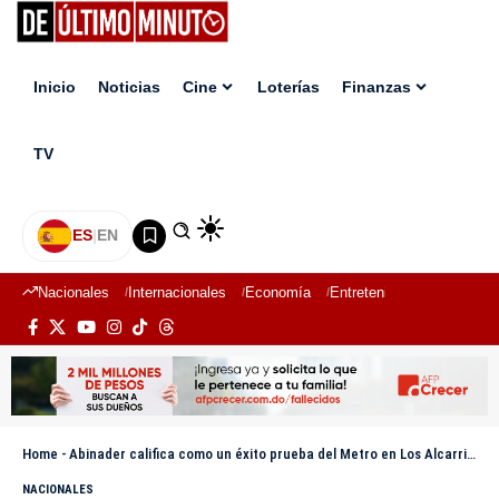
Inicio
Noticias
Cine
Loterías
Finanzas
TV
ES
|
EN
Nacionales
Internacionales
Economía
Entretenimiento
Deport
Home
-
Abinader califica como un éxito prueba del Metro en Los Alcarrizos; reitera apertura en febrero de 2026
NACIONALES