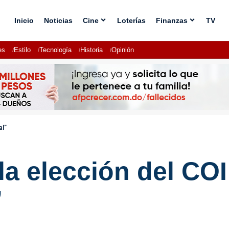
Inicio
Noticias
Cine
Loterías
Finanzas
TV
es
Estilo
Tecnología
Historia
Opinión
al”
la elección del CO
”