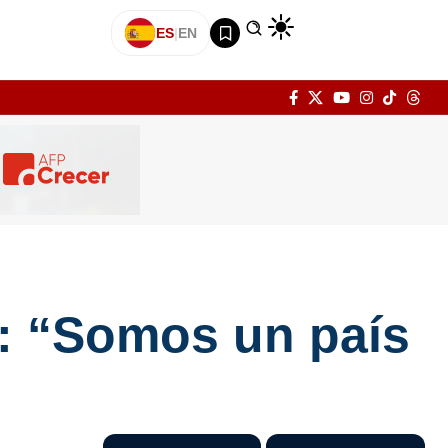
ES
|
EN
I: “Somos un país