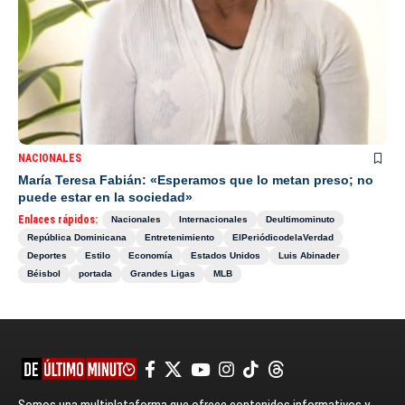
NACIONALES
María Teresa Fabián: «Esperamos que lo metan preso; no
puede estar en la sociedad»
Enlaces rápidos:
Nacionales
Internacionales
Deultimominuto
República Dominicana
Entretenimiento
ElPeriódicodelaVerdad
Deportes
Estilo
Economía
Estados Unidos
Luis Abinader
Béisbol
portada
Grandes Ligas
MLB