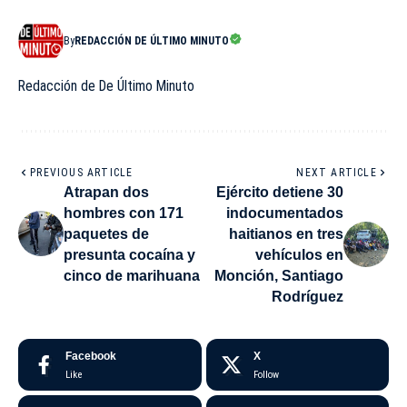
By
REDACCIÓN DE ÚLTIMO MINUTO
Redacción de De Último Minuto
PREVIOUS ARTICLE
NEXT ARTICLE
Atrapan dos
Ejército detiene 30
hombres con 171
indocumentados
paquetes de
haitianos en tres
presunta cocaína y
vehículos en
cinco de marihuana
Monción, Santiago
Rodríguez
Facebook
X
Like
Follow