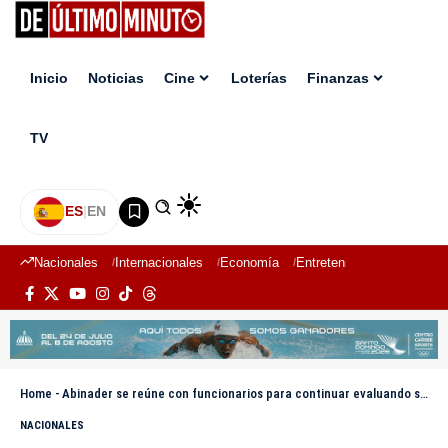
Inicio
Noticias
Cine
Loterías
Finanzas
TV
ES
|
EN
Nacionales
Internacionales
Economía
Entretenimiento
Deport
Home
-
Abinader se reúne con funcionarios para continuar evaluando seguimiento a daños causados por fenómeno atmosférico Melissa
NACIONALES