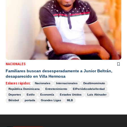
NACIONALES
Familiares buscan desesperadamente a Junior Beltrán,
desaparecido en Villa Hermosa
Enlaces rápidos:
Nacionales
Internacionales
Deultimominuto
República Dominicana
Entretenimiento
ElPeriódicodelaVerdad
Deportes
Estilo
Economía
Estados Unidos
Luis Abinader
Béisbol
portada
Grandes Ligas
MLB