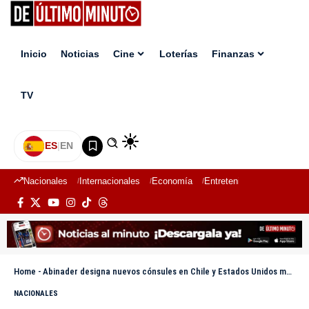
Inicio
Noticias
Cine
Loterías
Finanzas
TV
ES
|
EN
Nacionales
Internacionales
Economía
Entretenimiento
Deport
Home
-
Abinader designa nuevos cónsules en Chile y Estados Unidos mediante decreto 350-26
NACIONALES