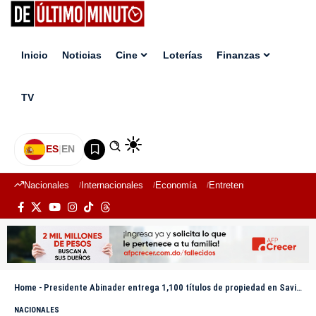
Inicio
Noticias
Cine
Loterías
Finanzas
TV
ES
|
EN
Nacionales
Internacionales
Economía
Entretenimiento
Deport
Home
-
Presidente Abinader entrega 1,100 títulos de propiedad en Savica
NACIONALES