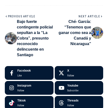
PREVIOUS ARTICLE
NEXT ARTICLE
Bajo fuerte
Ché- García:
contingente policial
“Tenemos que
sepultan a la “La
ganar como sea a
Cobra”, presunto
Canadá y
reconocido
Nicaragua”
delincuente en
Santiago
Facebook
X
Like
Follow
Instagram
Youtube
Follow
Subscribe
Tiktok
Threads
Follow
Follow