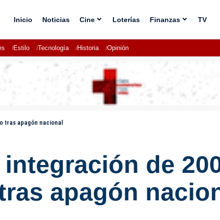
Inicio
Noticias
Cine
Loterías
Finanzas
TV
es
Estilo
Tecnología
Historia
Opinión
o tras apagón nacional
integración de 20
 tras apagón nacio