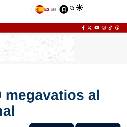
ES
|
EN
0 megavatios al
nal