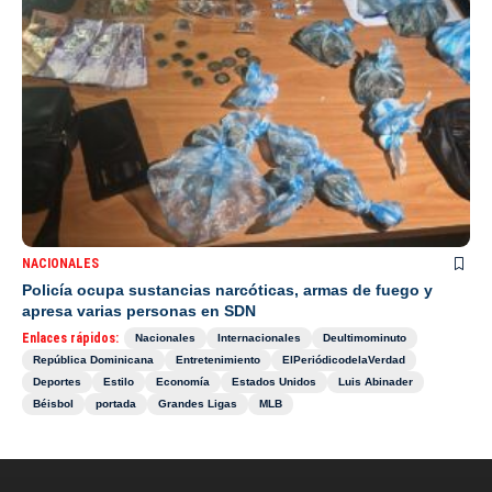
NACIONALES
Policía ocupa sustancias narcóticas, armas de fuego y
apresa varias personas en SDN
Enlaces rápidos:
Nacionales
Internacionales
Deultimominuto
República Dominicana
Entretenimiento
ElPeriódicodelaVerdad
Deportes
Estilo
Economía
Estados Unidos
Luis Abinader
Béisbol
portada
Grandes Ligas
MLB