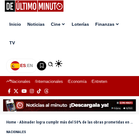
Inicio
Noticias
Cine
Loterías
Finanzas
TV
ES
|
EN
Nacionales
Internacionales
Economía
Entretenimiento
Deport
Home
-
Abinader logra cumplir más del 50% de las obras prometidas en el último año
NACIONALES