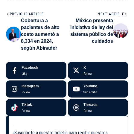
PREVIOUS ARTICLE
NEXT ARTICLE
Cobertura a
México presenta
pacientes de alto
iniciativa de ley del
costo aumentó a
sistema público de
8,334 en 2024,
cuidados
según Abinader
Facebook
X
Like
Follow
Instagram
Youtube
Follow
Subscribe
Tiktok
Threads
Follow
Follow
¡Suscríbete a nuestro boletín para recibir nuestros