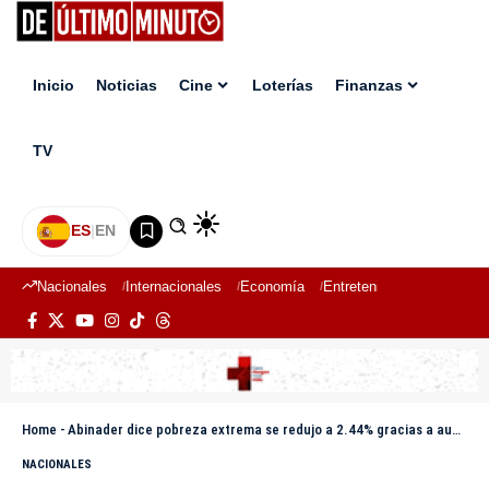
Inicio
Noticias
Cine
Loterías
Finanzas
TV
ES
|
EN
Nacionales
Internacionales
Economía
Entretenimiento
Deport
Home
-
Abinader dice pobreza extrema se redujo a 2.44% gracias a aumentos salariales
NACIONALES