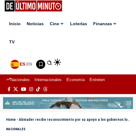
Inicio
Noticias
Cine
Loterías
Finanzas
TV
ES
|
EN
Nacionales
Internacionales
Economía
Entretenimiento
Deport
Home
-
Abinader recibe reconocimiento por su apoyo a los gobiernos locales durante premiación Juan Pablo Duarte 2025
NACIONALES