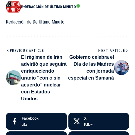
By
REDACCIÓN DE ÚLTIMO MINUTO
Redacción de De Último Minuto
PREVIOUS ARTICLE
NEXT ARTICLE
El régimen de Irán
Gobierno celebra el
advirtió que seguirá
Día de las Madres
enriqueciendo
con jornada
uranio “con o sin
especial en Samaná
acuerdo” nuclear
con Estados
Unidos
Facebook
X
Like
Follow