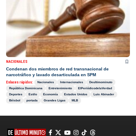
NACIONALES
Condenan dos miembros de red transnacional de
narcotráfico y lavado desarticulada en SPM
Enlaces rápidos:
Nacionales
Internacionales
Deultimominuto
República Dominicana
Entretenimiento
ElPeriódicodelaVerdad
Deportes
Estilo
Economía
Estados Unidos
Luis Abinader
Béisbol
portada
Grandes Ligas
MLB