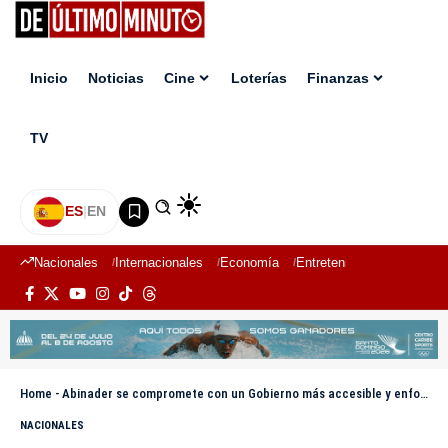
Inicio
Noticias
Cine
Loterías
Finanzas
TV
ES
|
EN
Nacionales
Internacionales
Economía
Entretenimiento
Deport
Home
-
Abinader se compromete con un Gobierno más accesible y enfocado en el bienestar social
NACIONALES