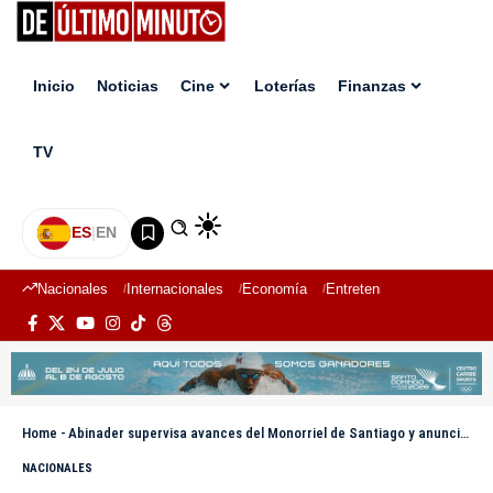
Inicio
Noticias
Cine
Loterías
Finanzas
TV
ES
|
EN
Nacionales
Internacionales
Economía
Entretenimiento
Deport
Home
-
Abinader supervisa avances del Monorriel de Santiago y anuncia en diciembre iniciarán las pruebas
NACIONALES