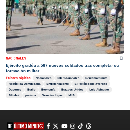
NACIONALES
Ejército gradúa a 587 nuevos soldados tras completar su
formación militar
Enlaces rápidos:
Nacionales
Internacionales
Deultimominuto
República Dominicana
Entretenimiento
ElPeriódicodelaVerdad
Deportes
Estilo
Economía
Estados Unidos
Luis Abinader
Béisbol
portada
Grandes Ligas
MLB