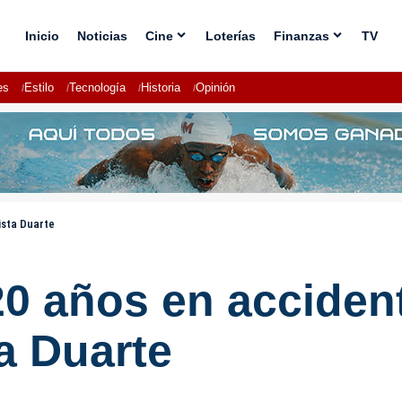
Inicio
Noticias
Cine
Loterías
Finanzas
TV
es
Estilo
Tecnología
Historia
Opinión
ista Duarte
20 años en accident
a Duarte