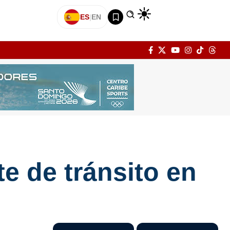
ES
|
EN
e de tránsito en