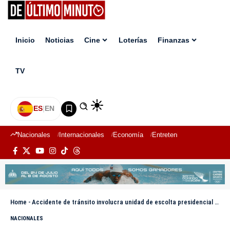
Inicio
Noticias
Cine
Loterías
Finanzas
TV
ES
|
EN
Nacionales
Internacionales
Economía
Entretenimiento
Deport
Home
-
Accidente de tránsito involucra unidad de escolta presidencial en carretera Maimón–Puerto Plata
NACIONALES