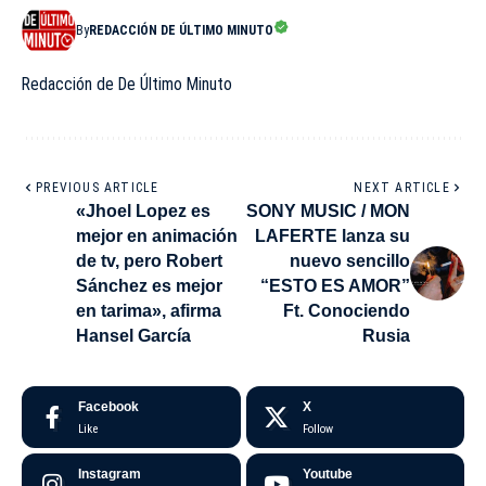
By
REDACCIÓN DE ÚLTIMO MINUTO
Redacción de De Último Minuto
PREVIOUS ARTICLE
NEXT ARTICLE
«Jhoel Lopez es
SONY MUSIC / MON
mejor en animación
LAFERTE lanza su
de tv, pero Robert
nuevo sencillo
Sánchez es mejor
“ESTO ES AMOR”
en tarima», afirma
Ft. Conociendo
Hansel García
Rusia
Facebook
X
Like
Follow
Instagram
Youtube