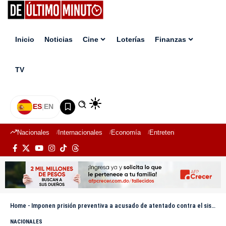
Inicio
Noticias
Cine
Loterías
Finanzas
TV
ES
|
EN
Nacionales
Internacionales
Economía
Entretenimiento
Deport
Home
-
Imponen prisión preventiva a acusado de atentado contra el sistema eléctrico
NACIONALES