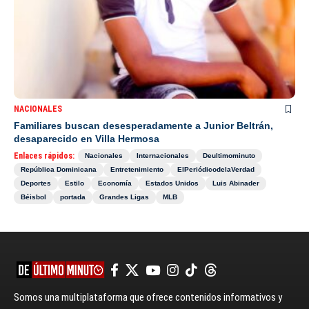
NACIONALES
Familiares buscan desesperadamente a Junior Beltrán,
desaparecido en Villa Hermosa
Enlaces rápidos:
Nacionales
Internacionales
Deultimominuto
República Dominicana
Entretenimiento
ElPeriódicodelaVerdad
Deportes
Estilo
Economía
Estados Unidos
Luis Abinader
Béisbol
portada
Grandes Ligas
MLB
Somos una multiplataforma que ofrece contenidos informativos y