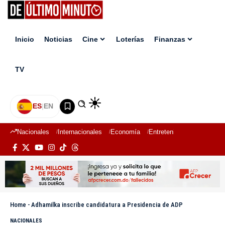
Inicio
Noticias
Cine
Loterías
Finanzas
TV
ES
|
EN
Nacionales
Internacionales
Economía
Entretenimiento
Deport
Home
-
Adhamilka inscribe candidatura a Presidencia de ADP
NACIONALES