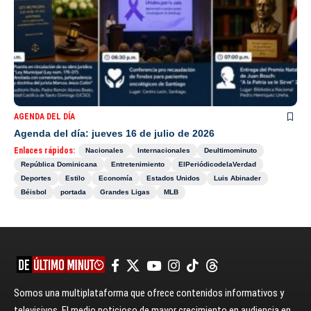
AGENDA DEL DÍA
Agenda del día: jueves 16 de julio de 2026
Enlaces rápidos:
Nacionales
Internacionales
Deultimominuto
República Dominicana
Entretenimiento
ElPeriódicodelaVerdad
Deportes
Estilo
Economía
Estados Unidos
Luis Abinader
Béisbol
portada
Grandes Ligas
MLB
Somos una multiplataforma que ofrece contenidos informativos y
televisivos. El medio noticioso de mayor crecimiento en audiencia en